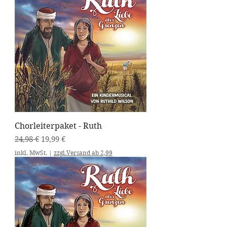
Chorleiterpaket - Ruth
Standardpreis
Sale-Preis
24,98 €
19,99 €
inkl. MwSt.
|
zzgl.Versand ab 2,99