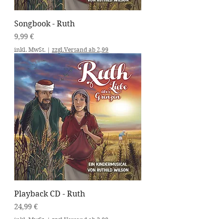
Songbook - Ruth
Preis
9,99 €
inkl. MwSt.
|
zzgl.Versand ab 2,99
Playback CD - Ruth
Preis
24,99 €