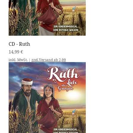
CD - Ruth
Preis
14,99 €
inkl. MwSt.
|
zzgl.Versand ab 2,99