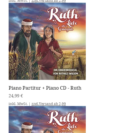
inkl. MwSt.
|
zzgl.Versand ab 2,99
Piano Partitur + Piano CD - Ruth
Preis
24,99 €
inkl. MwSt.
|
zzgl.Versand ab 2,99