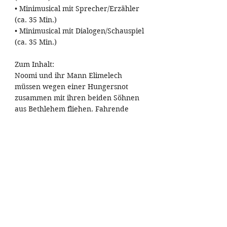
• Minimusical mit Sprecher/Erzähler
(ca. 35 Min.)
• Minimusical mit Dialogen/Schauspiel
(ca. 35 Min.)
Zum Inhalt:
Noomi und ihr Mann Elimelech
müssen wegen einer Hungersnot
zusammen mit ihren beiden Söhnen
aus Bethlehem fliehen. Fahrende
Händler verbreiten die Kunde, dass
es, gar nicht so weit weg von
Bethlehem, in Moab Richtung Osten
genug zu essen und zu trinken gibt.
Mit letzter Kraft machen sich die Vier
auf den Weg. Obwohl sie in dem
neuen und fremden Land Ausländer
sind, leben sie sich gut ein und die
beiden Söhne nehmen sich sogar
Moabiterinnen zur Frau. Doch Noomis