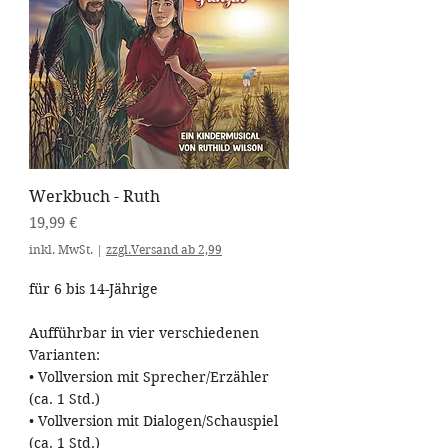
Werkbuch - Ruth
Preis
19,99 €
inkl. MwSt.
|
zzgl.Versand ab 2,99
für 6 bis 14-Jährige
Aufführbar in vier verschiedenen
Varianten:
• Vollversion mit Sprecher/Erzähler
(ca. 1 Std.)
• Vollversion mit Dialogen/Schauspiel
(ca. 1 Std.)