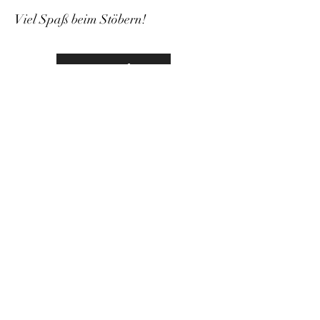
Viel Spaß beim Stöbern!
Neue Gospelsongs + X-mas Songs für Chöre
Gospel-Shop
Kids-Shop
Solo-Shop
Christmas-Shop
Alle Preise verstehen sich inkl. Mwst.,
plus Versandkosten ab 2,99 €.
Preisänderungen vorbehalten. Die
Lieferfrist beträgt 3-5 Werktage.