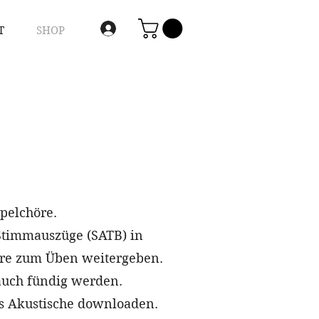
T
SHOP
spelchöre.
Stimmauszüge (SATB) in
öre zum Üben weitergeben.
auch fündig werden.
les Akustische downloaden.