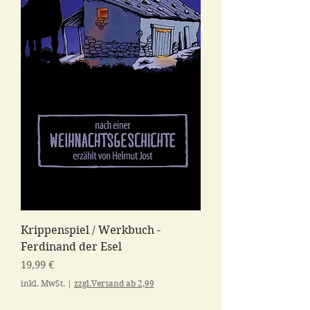
Krippenspiel / Werkbuch -
Ferdinand der Esel
Preis
19,99 €
inkl. MwSt.
|
zzgl.Versand ab 2,99