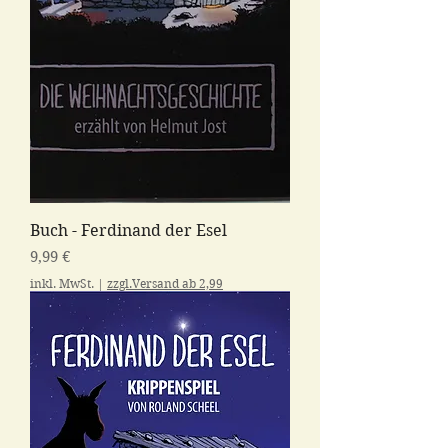
Buch - Ferdinand der Esel
Preis
9,99 €
inkl. MwSt.
|
zzgl.Versand ab 2,99